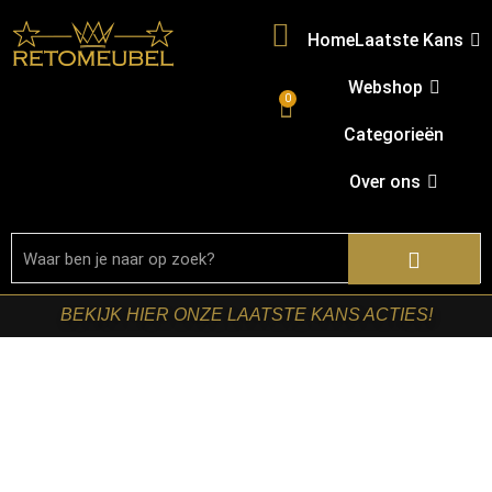
Home
Laatste Kans
Webshop
0
Categorieën
Over ons
BEKIJK HIER ONZE LAATSTE KANS ACTIES!
Home
/
Shop
/
Verlichting
/
Vloerlampen
/ RetoMeubel –
Vloerlamp Curl 1L