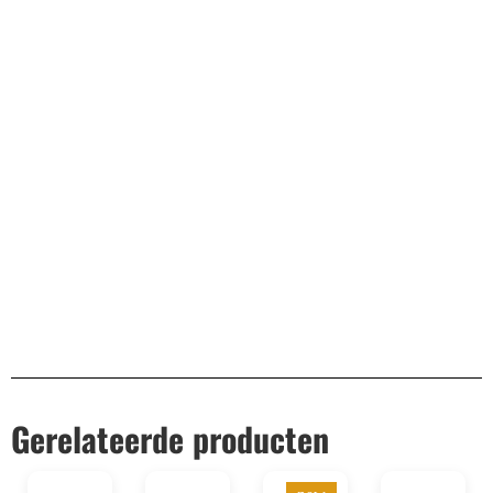
Bekend van TikTok
10.000+ volgers
Remco Verhoeven
Gerelateerde producten
new