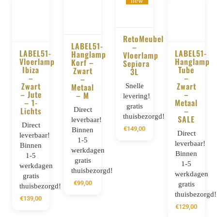
RetoMeubel
LABEL51-
–
LABEL51-
LABEL51-
Hanglamp
BESTELLEN
Vloerlamp
Vloerlamp
BESTELLEN
Hanglamp
Korf –
Sepiora
BESTELLEN
BESTELLE
Ibiza
Tube
Zwart
3L
–
–
–
Zwart
Zwart
Metaal
Snelle
– Jute
–
– M
levering!
– 1-
Metaal
gratis
Lichts
Direct
–
thuisbezorgd!
SALE
leverbaar!
Direct
€
149,00
Binnen
Direct
leverbaar!
1-5
leverbaar!
Binnen
werkdagen
Binnen
1-5
gratis
1-5
werkdagen
thuisbezorgd!
werkdagen
gratis
€
99,00
gratis
thuisbezorgd!
thuisbezorgd!
€
139,00
€
129,00