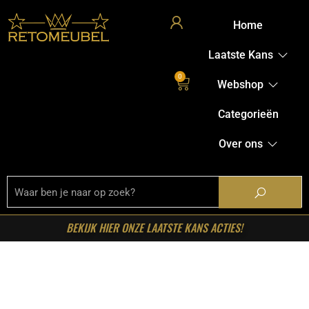
Home
Laatste Kans
0
Webshop
Categorieën
Over ons
BEKIJK HIER ONZE LAATSTE KANS ACTIES!
Home
/
Shop
/
Verlichting
/
Vloerlampen
/ LABEL51-
Vloerlamp Tetto – Zwart – Metaal – One Size