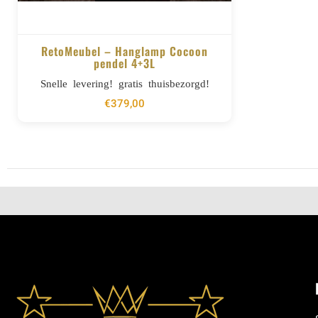
RetoMeubel – Hanglamp Cocoon
pendel 4+3L
BESTELLEN
Snelle levering! gratis thuisbezorgd!
€
379,00