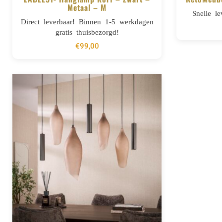
Metaal – M
Snelle le
BESTELLEN
Direct leverbaar! Binnen 1-5 werkdagen
gratis thuisbezorgd!
€
99,00