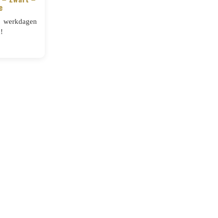
e
5 werkdagen
!