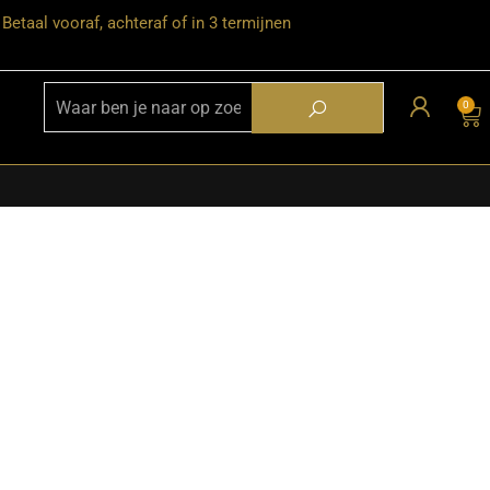
Betaal vooraf, achteraf of in 3 termijnen
0
★ Snelle bezorgservice door heel
Nederland
★ Verzendkosten: €12,95 – gratis
vanaf €99,-
★ Retourneren mogelijk binnen 30
dagen na ontvangst
★ Bezorging uitsluitend tot de
begane grond