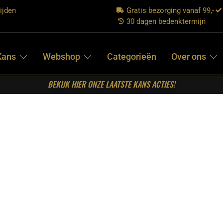
ijden
Gratis bezorging vanaf 99,-
30 dagen bedenktermijn
Kans
Webshop
Categorieën
Over ons
BEKIJK HIER ONZE LAATSTE KANS ACTIES!
lobe – Zwart – Metaal – One Size
LABEL51-
VLOERLAMP
GLOBE – ZWART
– METAAL – ONE
SIZE