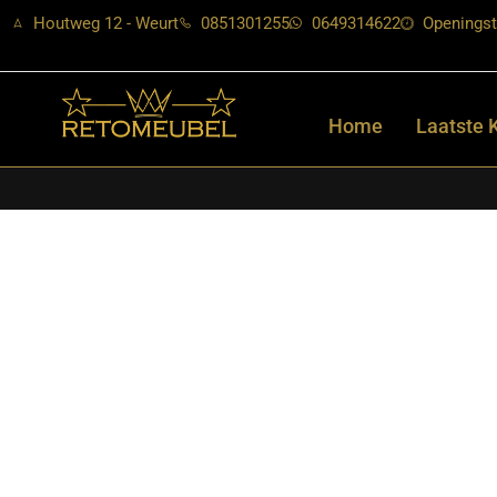
Houtweg 12 - Weurt
0851301255
0649314622
Openingst
Home
Laatste 
Home
/
Shop
/
Verlichting
/
Vloerlampen
/ LABEL51- Vloerlamp G