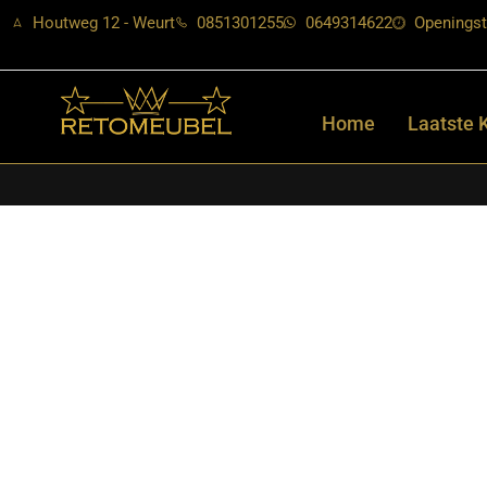
Houtweg 12 - Weurt
0851301255
0649314622
Openingst
Home
Laatste 
Home
/
Shop
/
Verlichting
/
Hanglampen
/ LABEL51- Hanglamp Tu