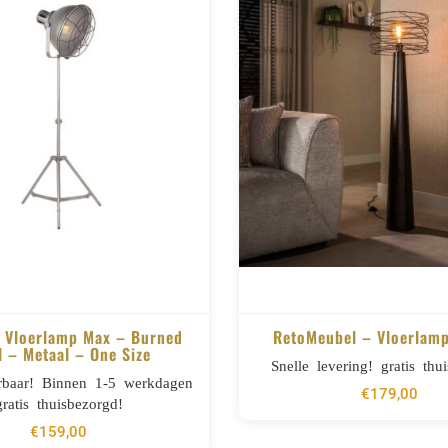
 Vloerlamp Max – Burned
RetoMeubel – Vloerlamp
l – Metaal – One Size
Snelle levering! gratis thu
BESTELLEN
BESTELLEN
erbaar! Binnen 1-5 werkdagen
€
179,00
gratis thuisbezorgd!
€
159,00