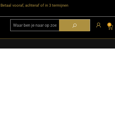
Betaal vooraf, achteraf of in 3 termijnen
0
★ Snelle bezorgservice door heel
Nederland
★ Verzendkosten: €12,95 – gratis
vanaf €99,-
★ Retourneren mogelijk binnen 30
dagen na ontvangst
★ Bezorging uitsluitend tot de
begane grond