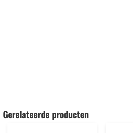
Vermogen
4
IP-waarde
IP-20
Lengte snoer
135
Lamp verstelbaar
In hoogte verstelbaar (bij installatie)
EAN
8719323327603
Gerelateerde producten