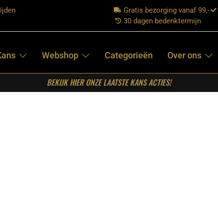
ijden
Gratis bezorging vanaf 99,-
30 dagen bedenktermijn
Kans
Webshop
Categorieën
Over ons
BEKIJK HIER ONZE LAATSTE KANS ACTIES!
be – Zwart – Metaal – SALE
LABEL51-
HANGLAMP
TUBE – ZWART –
METAAL – SALE
€
129,00