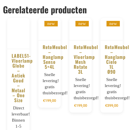
Gerelateerde producten
new
new
new
RetoMeubel
RetoMeubel
RetoMeubel
–
–
–
LABEL51-
BESTELLEN
BESTELLEN
BESTELLE
Hanglamp
Vloerlamp
Hanglamp
Vloerlamp
Senso
Mesh
Cielo
BESTELLEN
Globe
5+4L
Rotate
1L
–
3L
Ø90
Antiek
Snelle
Goud
Snelle
Snelle
levering!
–
levering!
levering!
gratis
Metaal
gratis
gratis
thuisbezorgd!
– One
thuisbezorgd!
thuisbezorgd!
Size
€
199,00
€
199,00
€
399,00
Direct
leverbaar!
Binnen
1-5