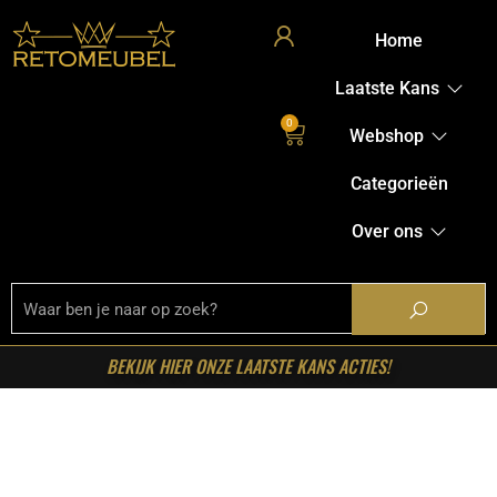
Home
Laatste Kans
0
Webshop
Categorieën
Over ons
BEKIJK HIER ONZE LAATSTE KANS ACTIES!
Home
/
Shop
/
Verlichting
/
Tafellampen
/ RetoMeubel –
Tafellamp Soll 1L