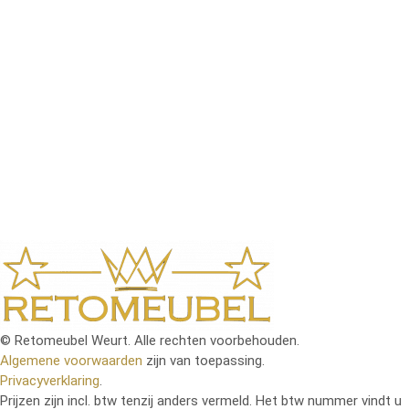
bestel je eenvoudig rechtstreeks via onze webshop,
zodat je thuis in alle rust kunt kiezen wat het beste
bij je past. Of je nu een modern, klassiek of landelijk
interieur hebt, je vindt bij ons betaalbare meubels die
jouw woonruimte compleet maken. Met regelmatige
nieuwe aanvullingen en scherpe aanbiedingen blijft
onze collectie altijd aantrekkelijk en actueel. Dankzij
onze gebruiksvriendelijke bestelprocedure en snelle
levering staat je nieuwe meubelstuk binnen de
kortste keren bij jou thuis klaar om van te genieten.
© Retomeubel Weurt. Alle rechten voorbehouden.
Algemene voorwaarden
zijn van toepassing.
Privacyverklaring
.
Prijzen zijn incl. btw tenzij anders vermeld. Het btw nummer vindt u