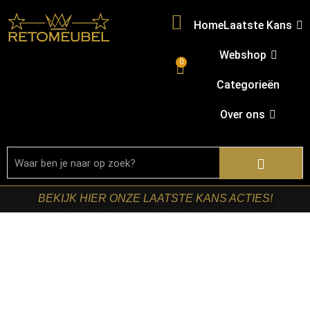
Home
Laatste Kans
Webshop
0
Categorieën
Over ons
BEKIJK HIER ONZE LAATSTE KANS ACTIES!
Welkom in onze shop!
Ben je op zoek naar nieuwe meubels? Bij
Retomeubel vind je een uitgebreid assortiment