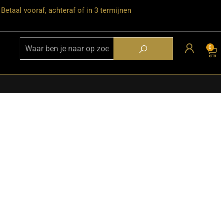
Betaal vooraf, achteraf of in 3 termijnen
0
★ Snelle bezorgservice door heel
Nederland
★ Verzendkosten: €12,95 – gratis
vanaf €99,-
★ Retourneren mogelijk binnen 30
dagen na ontvangst
★ Bezorging uitsluitend tot de
begane grond