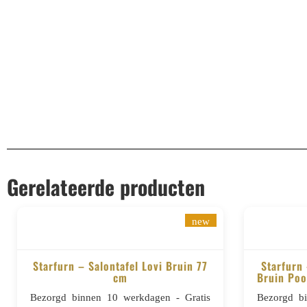
Aanvullende informatie
EAN
8721284606086
Gerelateerde producten
new
Starfurn – Salontafel Lovi Bruin 77
Starfurn
cm
Bruin Poo
BESTELLEN
Bezorgd binnen 10 werkdagen - Gratis
Bezorgd b