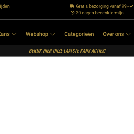
ijden
Gratis bezorging vanaf 99,-
30 dagen bedenktermijn
Kans
Webshop
Categorieën
Over ons
BEKIJK HIER ONZE LAATSTE KANS ACTIES!
aturel Mangohout 150 cm
STARFURN –
SIDETABLE
BRITT NATUREL
MANGOHOUT
150 CM