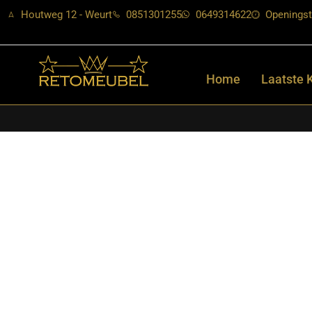
Houtweg 12 - Weurt
0851301255
0649314622
Openingst
Home
Laatste 
Home
/
Shop
/
Tafels
/
Sidetables
/ Starfurn – Sidetable Britt N