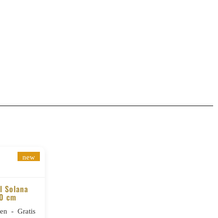
new
l Solana
40 cm
n - Gratis