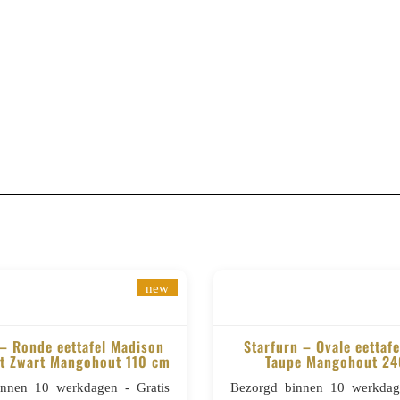
new
 – Ronde eettafel Madison
Starfurn – Ovale eettafe
t Zwart Mangohout 110 cm
Taupe Mangohout 2
BESTELLEN
BESTELLEN
innen 10 werkdagen - Gratis
Bezorgd binnen 10 werkdage