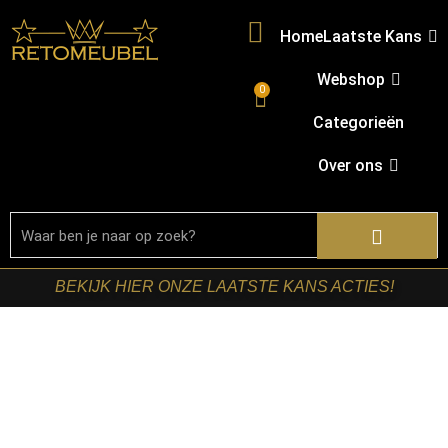
Home
Laatste Kans
Webshop
0
Categorieën
Over ons
BEKIJK HIER ONZE LAATSTE KANS ACTIES!
Home
/
Shop
/
Tafels
/
Salontafels
/ Starfurn – Salontafel
Lovi Bruin 50 cm