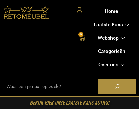
Home
Laatste Kans
0
Webshop
Categorieën
Over ons
BEKIJK HIER ONZE LAATSTE KANS ACTIES!
Home
/
Shop
/
Tafels
/
Salontafels
/ Starfurn – Ronde
salontafelset Ohio Zand Mangohout 70 cm