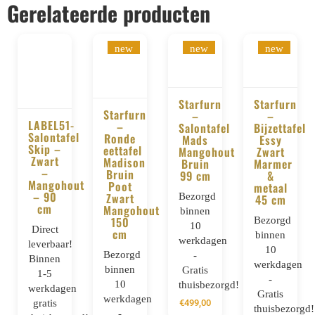
Gerelateerde producten
new
new
new
Starfurn
Starfurn
Starfurn
–
–
LABEL51-
–
BESTELLEN
BESTELLE
Salontafel
Bijzettafel
Salontafel
BESTELLEN
Ronde
Mads
Essy
BESTELLEN
Skip –
eettafel
Mangohout
Zwart
Zwart
Madison
Bruin
Marmer
–
Bruin
99 cm
&
Mangohout
Poot
metaal
– 90
Zwart
Bezorgd
45 cm
cm
Mangohout
binnen
150
Bezorgd
10
Direct
cm
binnen
werkdagen
leverbaar!
10
Bezorgd
-
Binnen
werkdagen
binnen
Gratis
1-5
-
10
thuisbezorgd!
werkdagen
Gratis
werkdagen
gratis
€
499,00
thuisbezorgd!
-