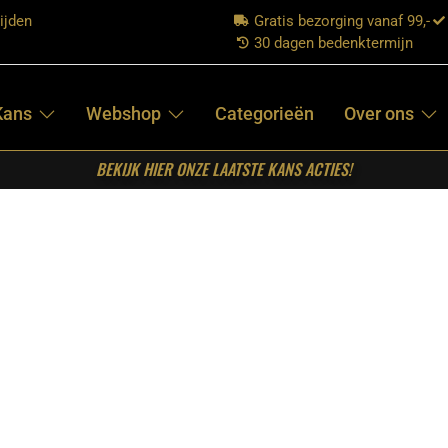
ijden
Gratis bezorging vanaf 99,-
30 dagen bedenktermijn
Kans
Webshop
Categorieën
Over ons
BEKIJK HIER ONZE LAATSTE KANS ACTIES!
e Bruin Marmer 57 cm
STARFURN –
BIJZETTAFEL
MAEVE BRUIN
MARMER 57 CM
€
299,00