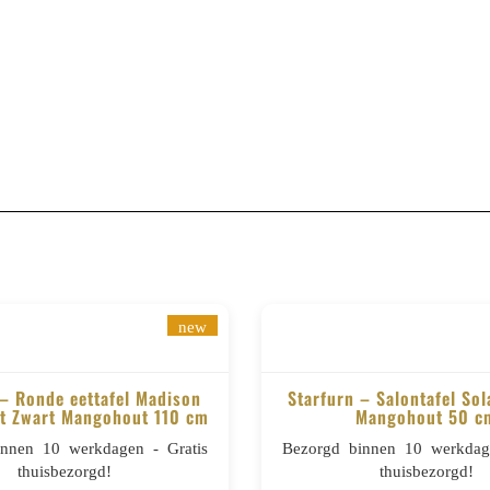
new
 – Ronde eettafel Madison
Starfurn – Salontafel So
t Zwart Mangohout 110 cm
Mangohout 50 c
BESTELLEN
BESTELLEN
innen 10 werkdagen - Gratis
Bezorgd binnen 10 werkdage
thuisbezorgd!
thuisbezorgd!