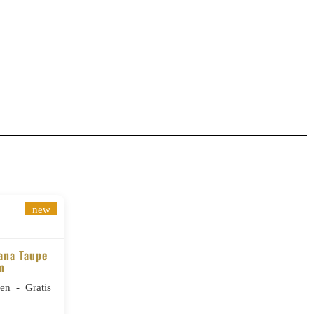
new
lana Taupe
m
n - Gratis