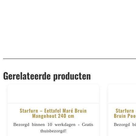
EAN
8721284603795
Gerelateerde producten
Starfurn – Eettafel Maré Bruin
Starfurn
Mangohout 240 cm
Bruin Poo
BESTELLEN
Bezorgd binnen 10 werkdagen - Gratis
Bezorgd b
thuisbezorgd!