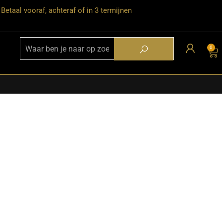
Betaal vooraf, achteraf of in 3 termijnen
0
★ Snelle bezorgservice door heel
Nederland
★ Verzendkosten: €12,95 – gratis
vanaf €99,-
★ Retourneren mogelijk binnen 30
dagen na ontvangst
★ Bezorging uitsluitend tot de
begane grond