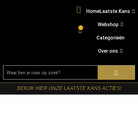
Home
Laatste Kans
Webshop
0
Categorieën
Over ons
BEKIJK HIER ONZE LAATSTE KANS ACTIES!
Home
/
Shop
/
Tafels
/
Salontafels
/ RetoMeubel –
Salontafel Romano Arch 135