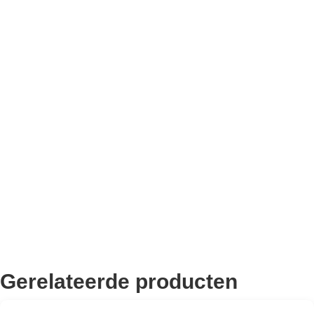
Bekend van TikTok
10.000+ volgers
Remco Verhoeven
Gerelateerde producten