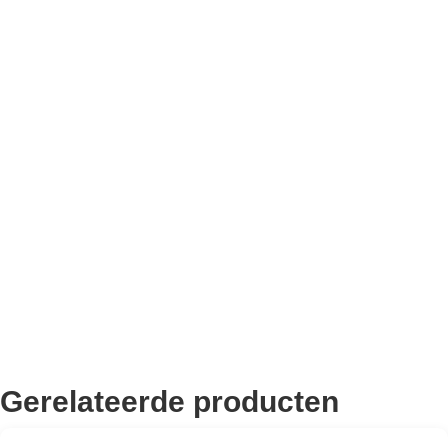
Bekend van TikTok
10.000+ volgers
Remco Verhoeven
Gerelateerde producten