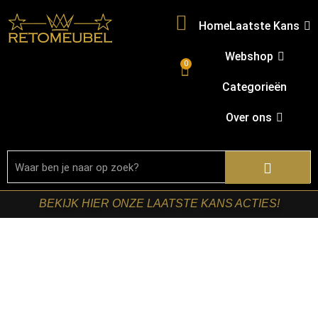
Home
Laatste Kans
Webshop
0
Categorieën
Over ons
BEKIJK HIER ONZE LAATSTE KANS ACTIES!
Home
/
Shop
/
Tafels
/
Salontafels
/ RetoMeubel –
Salontafel Melta set/2