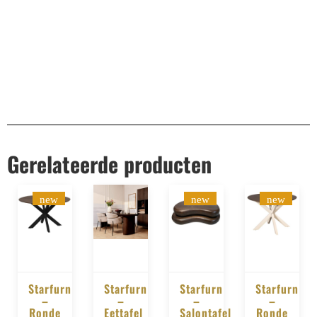
Gerelateerde producten
new
new
new
Starfurn
Starfurn
Starfurn
Starfurn
–
–
–
–
BESTELLEN
BESTELLEN
BESTELLEN
BESTELLE
Ronde
Eettafel
Salontafel
Ronde