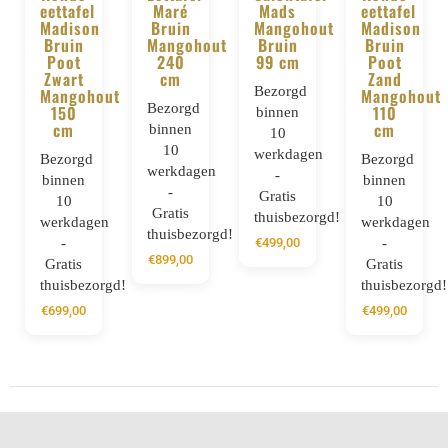
eettafel
Maré
Mads
eettafel
Madison
Bruin
Mangohout
Madison
Bruin
Mangohout
Bruin
Bruin
Poot
240
99 cm
Poot
Zwart
cm
Zand
Bezorgd
Mangohout
Mangohout
Bezorgd
150
110
binnen
cm
cm
binnen
10
10
werkdagen
Bezorgd
Bezorgd
werkdagen
-
binnen
binnen
-
Gratis
10
10
Gratis
thuisbezorgd!
werkdagen
werkdagen
thuisbezorgd!
-
-
€
499,00
€
899,00
Gratis
Gratis
thuisbezorgd!
thuisbezorgd!
€
699,00
€
499,00