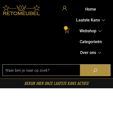
Home
Laatste Kans
0
Webshop
Categorieën
Over ons
BEKIJK HIER ONZE LAATSTE KANS ACTIES!
Home
/
Shop
/
Tafels
/
Salontafels
/ RetoMeubel –
Salontafel Fossil niervormig set/2