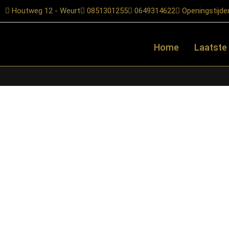
Houtweg 12 - Weurt
0851301255
0649314622
Openingstijde
Home
Laatste
Home
/
Shop
/
Tafels
/
Salontafels
/ LABEL51- Salontafel Zane 