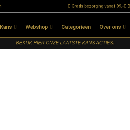
n
Gratis bezorging vanaf 99,-
B
 Kans
Webshop
Categorieën
Over ons
BEKIJK HIER ONZE LAATSTE KANS ACTIES!
– Espresso – Mangohout – 120 cm
LABEL51-
SALONTAFEL
ZANE –
ESPRESSO –
MANGOHOUT
– 120 CM