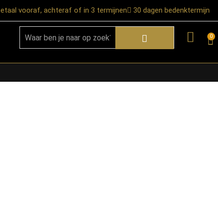
etaal vooraf, achteraf of in 3 termijnen
30 dagen bedenktermijn
0
★ Snelle bezorgservice door heel
Nederland
★ Verzendkosten: €12,95 – gratis
vanaf €99,-
★ Retourneren mogelijk binnen 30
dagen na ontvangst
★ Bezorging uitsluitend tot de
begane grond
★ Afhalen mogelijk in onze