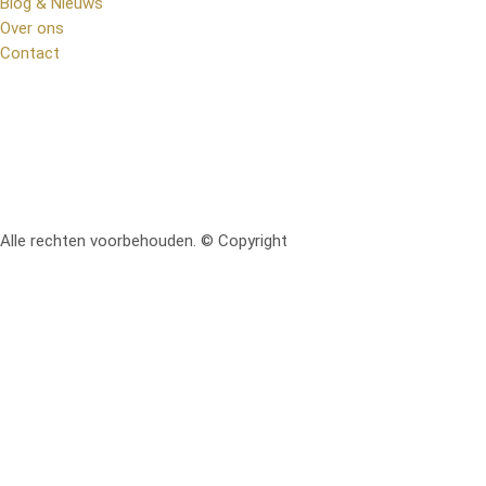
Blog & Nieuws
Over ons
Contact
Alle rechten voorbehouden. © Copyright
RetoMeubel | Ontworpen 