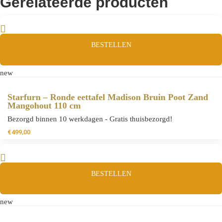
Gerelateerde producten
BESTELLEN
new
Starfurn – Ronde eettafel Madison Bruin Poot Zand
Mangohout 110 cm
Bezorgd binnen 10 werkdagen - Gratis thuisbezorgd!
€
499,00
BESTELLEN
new