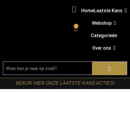
Home
Laatste Kans
Webshop
0
Categorieën
Over ons
BEKIJK HIER ONZE LAATSTE KANS ACTIES!
Home
/
Shop
/
Tafels
/
Salontafels
/ LABEL51- Salontafel
Nobby – Grijs – Metaal – 60 cm – Rond