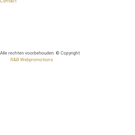
Contact
Alle rechten voorbehouden. © Copyright
RetoMeubel | Ontworpen
door
R&B Webpromotions