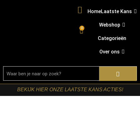
Home
Laatste Kans
Webshop
0
Categorieën
Over ons
BEKIJK HIER ONZE LAATSTE KANS ACTIES!
Welkom in onze shop!
Ben je op zoek naar nieuwe meubels? Bij
Retomeubel vind je een uitgebreid assortiment