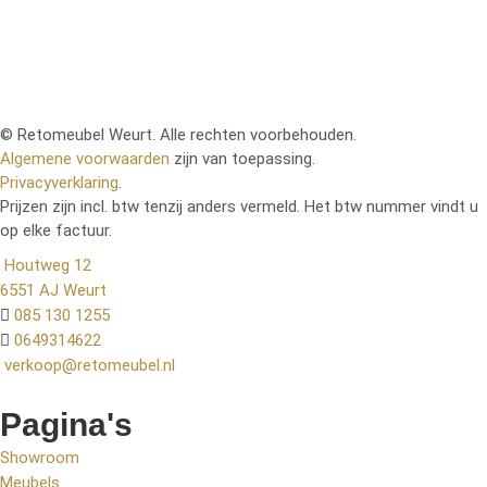
levering staat je nieuwe meubelstuk binnen de
kortste keren bij jou thuis klaar om van te genieten.
© Retomeubel Weurt. Alle rechten voorbehouden.
Algemene voorwaarden
zijn van toepassing.
Privacyverklaring
.
Prijzen zijn incl. btw tenzij anders vermeld. Het btw nummer vindt u
op elke factuur.
Houtweg 12
6551 AJ Weurt
085 130 1255
0649314622
verkoop@retomeubel.nl
Pagina's
Showroom
Meubels