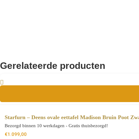
Aanvullende informatie
8721284602422
EAN
Gerelateerde producten
Starfurn – Deens ovale eettafel Madison Bruin Poot Z
Bezorgd binnen 10 werkdagen - Gratis thuisbezorgd!
€
1.099,00