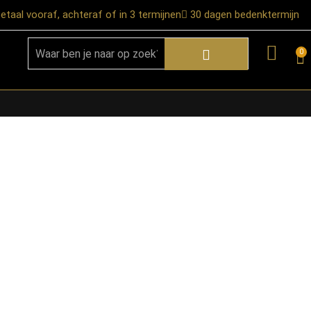
etaal vooraf, achteraf of in 3 termijnen
30 dagen bedenktermijn
0
★ Snelle bezorgservice door heel
Nederland
★ Verzendkosten: €12,95 – gratis
vanaf €99,-
★ Retourneren mogelijk binnen 30
dagen na ontvangst
★ Bezorging uitsluitend tot de
begane grond
★ Afhalen mogelijk in onze