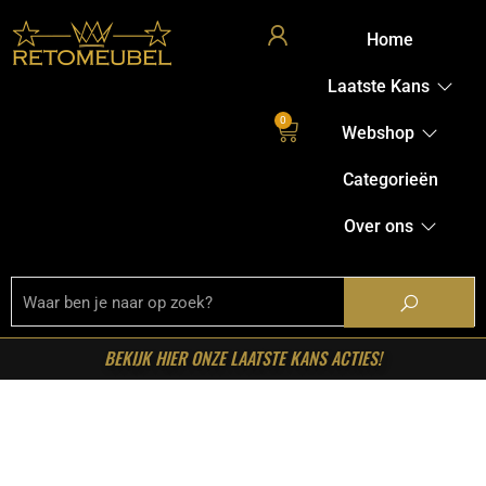
Home
Laatste Kans
0
Webshop
Categorieën
Over ons
BEKIJK HIER ONZE LAATSTE KANS ACTIES!
Home
/
Shop
/
Tafels
/
Eetkamertafels
/ Starfurn – Ronde
eettafel New York Zwart Mangohout 150 cm