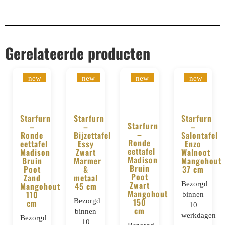
Gerelateerde producten
new
new
new
new
Starfurn
Starfurn
Starfurn
Starfurn
–
–
–
BESTELLEN
BESTELLEN
–
BESTELLE
Ronde
Bijzettafel
Salontafel
BESTELLEN
Ronde
eettafel
Essy
Enzo
eettafel
Madison
Zwart
Walnoot
Madison
Bruin
Marmer
Mangohout
Bruin
Poot
&
37 cm
Poot
Zand
metaal
Zwart
Bezorgd
Mangohout
45 cm
Mangohout
110
binnen
Bezorgd
150
cm
10
cm
binnen
werkdagen
Bezorgd
10
Bezorgd