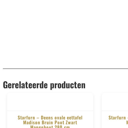
Aanvullende informatie
EAN
8721284605904
Gerelateerde producten
Starfurn – Deens ovale eettafel
Starfurn 
Madison Bruin Poot Zwart
Mangohout 280 cm