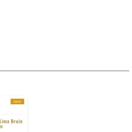
new
 Lima Bruin
cm