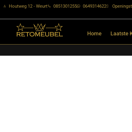
Houtweg 12 - Weurt
0851301255
0649314622
Openingst
Home
Laatste 
Home
/
Shop
/
Tafels
/
Eetkamertafels
/ Starfurn – Rechthoekige