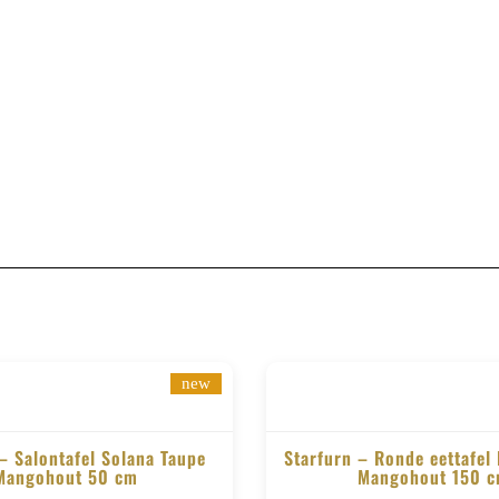
Merk:
Starfurn
Product-ID:
113746
new
– Salontafel Solana Taupe
Starfurn – Ronde eettafel
Mangohout 50 cm
Mangohout 150 