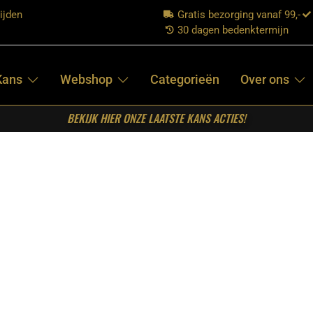
ijden
Gratis bezorging vanaf 99,-
30 dagen bedenktermijn
Kans
Webshop
Categorieën
Over ons
BEKIJK HIER ONZE LAATSTE KANS ACTIES!
 eettafel Britt Naturel Mangohout 180 cm
STARFURN –
RECHTHOEKIGE
EETTAFEL BRITT
NATUREL
MANGOHOUT
180 CM