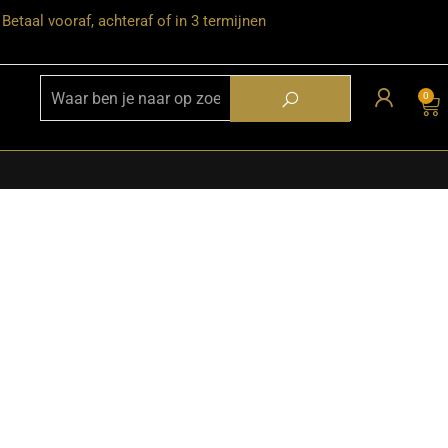
Betaal vooraf, achteraf of in 3 termijnen
0
★ Snelle bezorgservice door heel
Nederland
★ Verzendkosten: €12,95 – gratis
vanaf €99,-
★ Retourneren mogelijk binnen 30
dagen na ontvangst
★ Bezorging uitsluitend tot de
begane grond