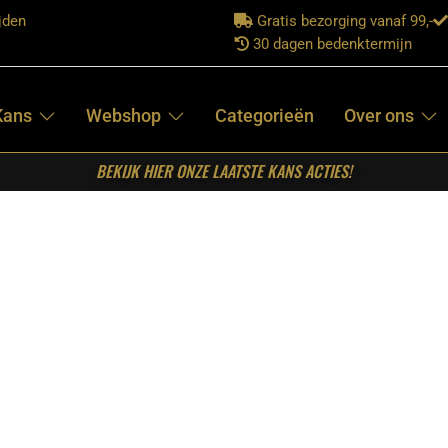
jden
Gratis bezorging vanaf 99,-
30 dagen bedenktermijn
Kans
Webshop
Categorieën
Over ons
BEKIJK HIER ONZE LAATSTE KANS ACTIES!
el Denver Zwart Mangohout 300 cm
STARFURN –
OVALE EETTAFEL
DENVER ZWART
MANGOHOUT
300 CM