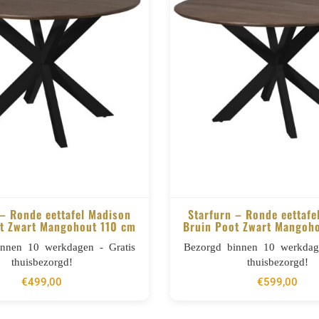
 – Ronde eettafel Madison
Starfurn – Ronde eettafe
t Zwart Mangohout 110 cm
Bruin Poot Zwart Mangoh
BESTELLEN
BESTELLEN
innen 10 werkdagen - Gratis
Bezorgd binnen 10 werkdage
thuisbezorgd!
thuisbezorgd!
€
499,00
€
599,00