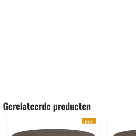
Montage: Zelfmontage.
Aanvullende informatie
EAN
8720589851559
Gerelateerde producten
new