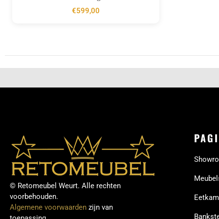
€
599,00
PAGI
Showr
Meubel
© Retomeubel Weurt. Alle rechten
voorbehouden.
Eetkam
Algemene voorwaarden
zijn van
Bankste
toepassing.