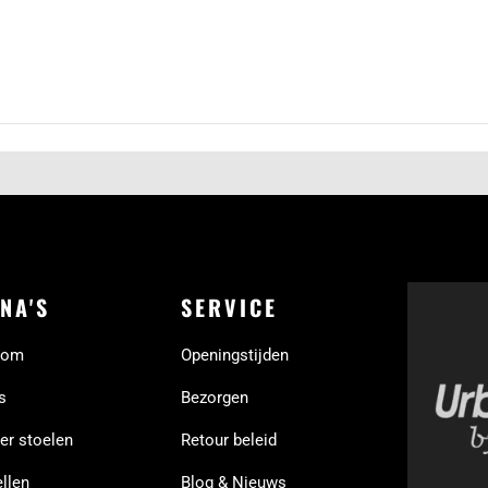
NA'S
SERVICE
oom
Openingstijden
s
Bezorgen
er stoelen
Retour beleid
llen
Blog & Nieuws