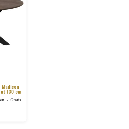
l Madison
out 130 cm
n - Gratis