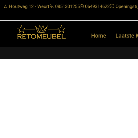
Houtweg 12 - Weurt
0851301255
0649314622
Openingsti
Home
Laatste 
Home
/
Shop
/
Tafels
/
Eetkamertafels
/ Starfurn – Ovale eettaf