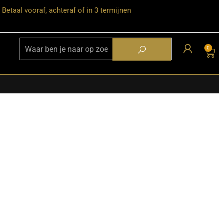
Betaal vooraf, achteraf of in 3 termijnen
0
★ Snelle bezorgservice door heel
Nederland
★ Verzendkosten: €12,95 – gratis
vanaf €99,-
★ Retourneren mogelijk binnen 30
dagen na ontvangst
★ Bezorging uitsluitend tot de
begane grond