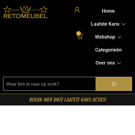
Home
Laatste Kans
0
Webshop
Categorieën
Over ons
BEKIJK HIER ONZE LAATSTE KANS ACTIES!
Home
/
Shop
/
Tafels
/
Eetkamertafels
/ RetoMeubel –
Eettafel Wave Centro driehoekig 150