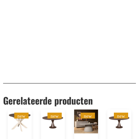
Remco Verhoeven
Gerelateerde producten
new
new
new
new