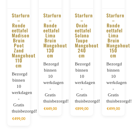
Starfurn
Starfurn
Starfurn
Starfurn
–
–
–
–
BESTELLEN
BESTELLEN
BESTELLEN
BESTELLE
Ronde
Ronde
Ovale
Ronde
eettafel
eettafel
eettafel
eettafel
Madison
Lima
Solana
Lima
Bruin
Bruin
Taupe
Bruin
Poot
Mangohout
Mangohout
Mangohout
Zand
130
240
150
Mangohout
cm
cm
cm
110
Bezorgd
Bezorgd
Bezorgd
cm
binnen
binnen
binnen
Bezorgd
10
10
10
binnen
werkdagen
werkdagen
werkdagen
10
-
-
-
werkdagen
Gratis
Gratis
Gratis
-
thuisbezorgd!
thuisbezorgd!
thuisbezorgd!
Gratis
€
449,00
€
899,00
€
499,00
thuisbezorgd!
€
499,00