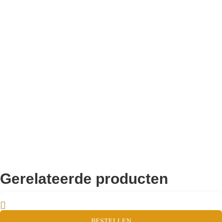
Bekend van TikTok
10.000+ volgers
Remco Verhoeven
Gerelateerde producten
BESTELLEN