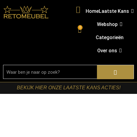
Home
Laatste Kans
Webshop
0
Categorieën
Over ons
BEKIJK HIER ONZE LAATSTE KANS ACTIES!
Home
/
Shop
/
Tafels
/
Eetkamertafels
/ RetoMeubel –
Eettafel Onyx Cross 150