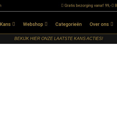
n
Gratis bezorging vanaf 99,-
B
 Kans
Webshop
Categorieën
Over ons
BEKIJK HIER ONZE LAATSTE KANS ACTIES!
 Ceramo Centro Ø120
RETOMEUBEL
– EETTAFEL
CERAMO
CENTRO
Ø120
€
499,00