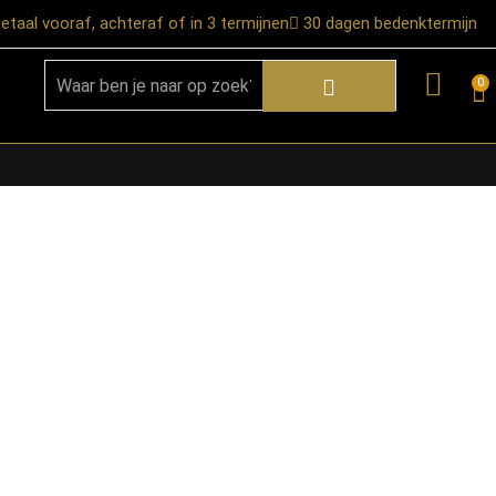
etaal vooraf, achteraf of in 3 termijnen
30 dagen bedenktermijn
0
★ Snelle bezorgservice door heel
Nederland
★ Verzendkosten: €12,95 – gratis
vanaf €99,-
★ Retourneren mogelijk binnen 30
dagen na ontvangst
★ Bezorging uitsluitend tot de
begane grond
★ Afhalen mogelijk in onze