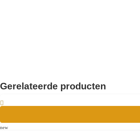
Distance entre les pieds de la
0,00
table:
0,76
Abstand bis Tischplatte:
Abstand zwischen den
0,00
Tischbeinen:
Gerelateerde producten
new