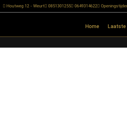
Houtweg 12 - Weurt
0851301255
0649314622
Openingstijde
Home
Laatste
Home
/
Shop
/
Tafels
/
Eetkamertafels
/ RetoMeubel – Eettafel