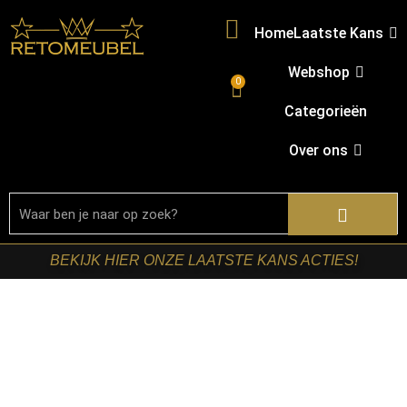
Home
Laatste Kans
Webshop
0
Categorieën
Over ons
BEKIJK HIER ONZE LAATSTE KANS ACTIES!
Home
/
Shop
/
Tafels
/
Eetkamertafels
/ RetoMeubel –
Eettafel Bronvik 215