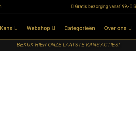
n
Gratis bezorging vanaf 99,-
B
 Kans
Webshop
Categorieën
Over ons
BEKIJK HIER ONZE LAATSTE KANS ACTIES!
 Tafelpoot Dubbel – Hunter – Metaal – 72 cm
LABEL51-
EETKAMERTAFEL
TAFELPOOT
DUBBEL –
HUNTER –
METAAL – 72