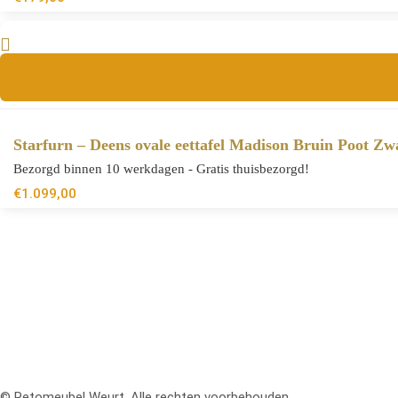
Starfurn – Deens ovale eettafel Madison Bruin Poot Z
Bezorgd binnen 10 werkdagen - Gratis thuisbezorgd!
€
1.099,00
© Retomeubel Weurt. Alle rechten voorbehouden.