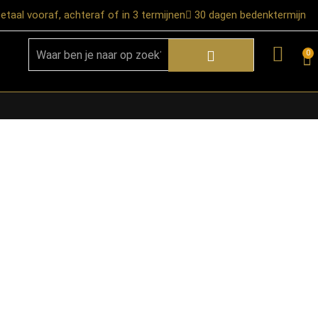
etaal vooraf, achteraf of in 3 termijnen
30 dagen bedenktermijn
0
★ Snelle bezorgservice door heel
Nederland
★ Verzendkosten: €12,95 – gratis
vanaf €99,-
★ Retourneren mogelijk binnen 30
dagen na ontvangst
★ Bezorging uitsluitend tot de
begane grond
★ Afhalen mogelijk in onze