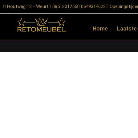
Houtweg 12 - Weurt
0851301255
0649314622
Openingstijde
Home
Laatste
Home
/
Shop
/
Tafels
/
Eetkamertafels
/ LABEL51- Eetkamertafel