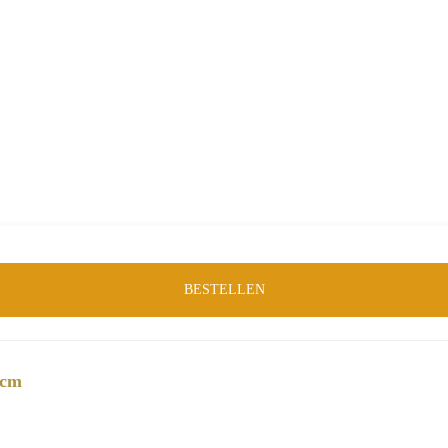
Eetkamertafels
,
Tafels
Merk:
LABEL51
Product-ID:
81004
BESTELLEN
 cm