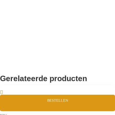
10.000+ volgers
Remco Verhoeven
Gerelateerde producten
BESTELLEN
new