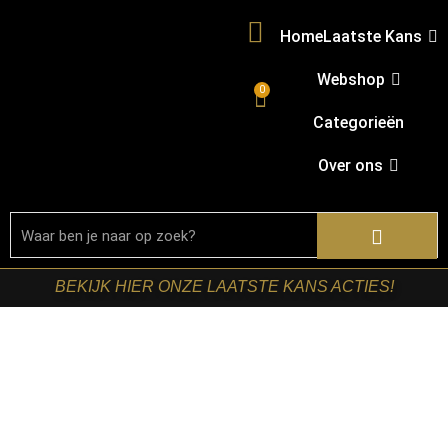
Home
Laatste Kans
Webshop
0
Categorieën
Over ons
BEKIJK HIER ONZE LAATSTE KANS ACTIES!
Home
/
Shop
/
Tafels
/
Eetkamertafels
/ LABEL51-
Eetkamertafel Tafelblad Vierkant – Nature Smooth –
Mangohout – 70 cm Straight