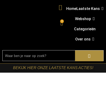
Home
Laatste Kans
Webshop
0
Categorieën
Over ons
BEKIJK HIER ONZE LAATSTE KANS ACTIES!
Home
/
Shop
/
Tafels
/
Bijzettafels
/ Starfurn – Bijzettafel
Boaz Naturel Mangohout 60 cm