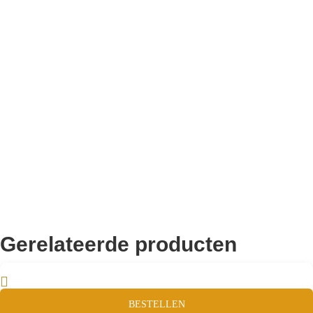
Bekend van TikTok
10.000+ volgers
Remco Verhoeven
Gerelateerde producten
BESTELLEN