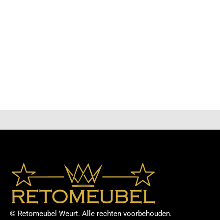
bestel je eenvoudig rechtstreeks via onze webshop,
zodat je thuis in alle rust kunt kiezen wat het beste
bij je past. Of je nu een modern, klassiek of landelijk
interieur hebt, je vindt bij ons betaalbare meubels
die jouw woonruimte compleet maken. Met
regelmatige nieuwe aanvullingen en scherpe
aanbiedingen blijft onze collectie altijd aantrekkelijk
en actueel. Dankzij onze gebruiksvriendelijke
bestelprocedure en snelle levering staat je nieuwe
meubelstuk binnen de kortste keren bij jou thuis
klaar om van te genieten.
© Retomeubel Weurt. Alle rechten voorbehouden.