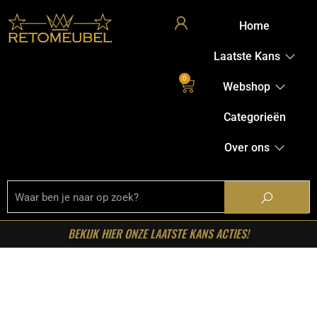
Home
Laatste Kans
0
Webshop
Categorieën
Over ons
BEKIJK HIER ONZE LAATSTE KANS ACTIES!
Welkom in onze shop!