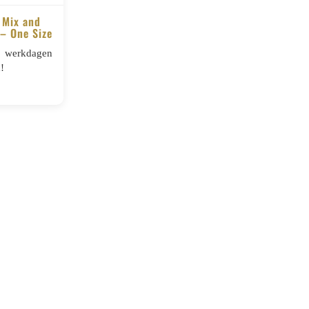
 Mix and
– One Size
5 werkdagen
!