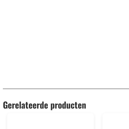
Aanvullende informatie
EAN
8720938515330
Gerelateerde producten