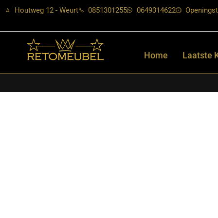
Houtweg 12 - Weurt
0851301255
0649314622
Openingst
Home
Laatste 
Home
/
Shop
/
Stoelen
/
Eetkamerstoelen
/ Starfurn – Eetkamers