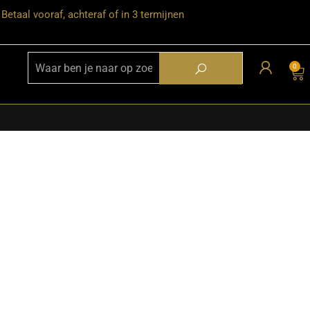
Betaal vooraf, achteraf of in 3 termijnen
0
★ Snelle bezorgservice door heel
Nederland
★ Verzendkosten: €12,95 – gratis
vanaf €99,-
★ Retourneren mogelijk binnen 30
dagen na ontvangst
★ Bezorging uitsluitend tot de
begane grond