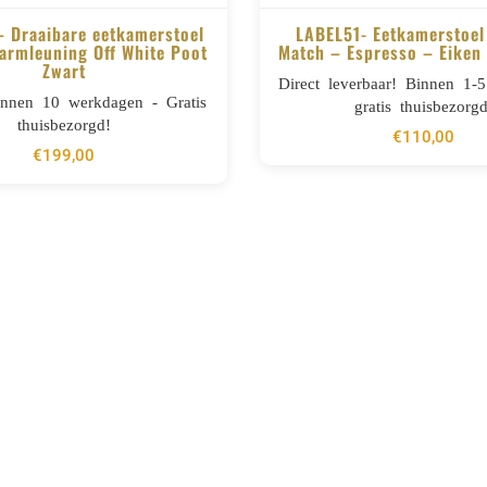
– Draaibare eetkamerstoel
LABEL51- Eetkamerstoel
armleuning Off White Poot
Match – Espresso – Eiken 
Zwart
BESTELLEN
BESTELLEN
Direct leverbaar! Binnen 1-
innen 10 werkdagen - Gratis
gratis thuisbezorgd
thuisbezorgd!
€
110,00
€
199,00