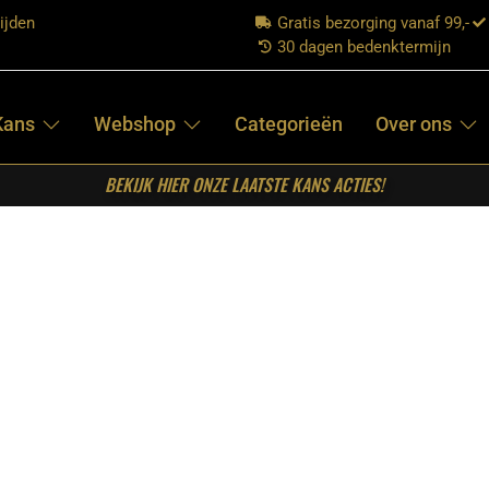
ijden
Gratis bezorging vanaf 99,-
30 dagen bedenktermijn
Kans
Webshop
Categorieën
Over ons
BEKIJK HIER ONZE LAATSTE KANS ACTIES!
toel Otis Beige
STARFURN –
EETKAMERSTOEL
OTIS BEIGE
€
99,00
10 op voorraad