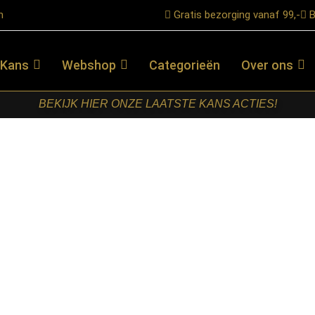
n
Gratis bezorging vanaf 99,-
B
 Kans
Webshop
Categorieën
Over ons
BEKIJK HIER ONZE LAATSTE KANS ACTIES!
el Raster draaibaar VPE2
RETOMEUBEL
– ARMSTOEL
RASTER
DRAAIBAAR
VPE2
€
169,00