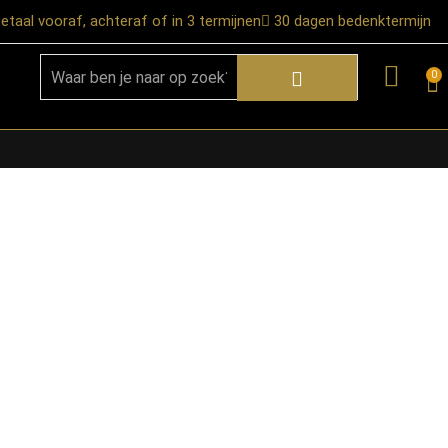
etaal vooraf, achteraf of in 3 termijnen
30 dagen bedenktermijn
0
★ Snelle bezorgservice door heel
Nederland
★ Verzendkosten: €12,95 – gratis
vanaf €99,-
★ Retourneren mogelijk binnen 30
dagen na ontvangst
★ Bezorging uitsluitend tot de
begane grond
★ Afhalen mogelijk in onze