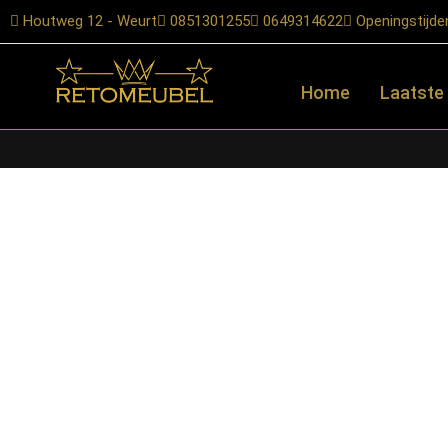
Houtweg 12 - Weurt
0851301255
0649314622
Openingstijde
Home
Laatste
Home
/
Shop
/
Stoelen
/
Eetkamerstoelen
/ RetoMeubel – Armsto