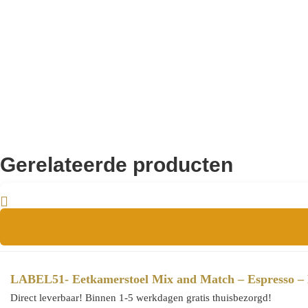
0,67
Hauteur accoudoir (in m):
Ja
Armlehne:
0,67
Armlehnenhöhe (in m):
Gerelateerde producten
LABEL51- Eetkamerstoel Mix and Match – Espresso – 
Direct leverbaar! Binnen 1-5 werkdagen gratis thuisbezorgd!