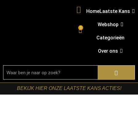
Home
Laatste Kans
Webshop
0
Categorieën
Over ons
BEKIJK HIER ONZE LAATSTE KANS ACTIES!
Home
/
Shop
/
Stoelen
/
Eetkamerstoelen
/ LABEL51-
Eetkamerstoel Stapelbaar – Hunter – Velvet – Zwart
Metalen Frame