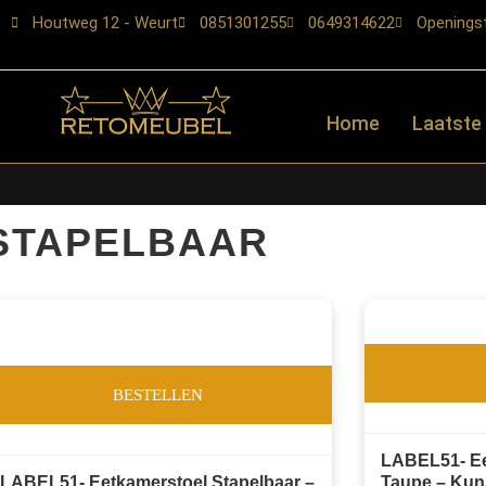
Houtweg 12 - Weurt
0851301255
0649314622
Openingst
Home
Laatste
STAPELBAAR
BESTELLEN
LABEL51- Ee
LABEL51- Eetkamerstoel Stapelbaar –
Taupe – Kuns