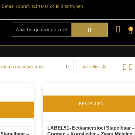
Betaal vooraf, achteraf of in 3 termijnen
0
orteren op populariteit
artikelen:
48
BESTELLEN
LABEL51- Eetkamerstoel Stapelbaar –
Stapelbaar –
Cognac – Kunstleder – Zwart Metalen