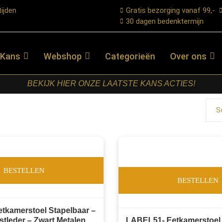
ijden
Gratis bezorging vanaf 99,-
30 dagen bedenktermijn
 Kans
Webshop
Categorieën
Over ons
BEKIJK HIER ONZE LAATSTE KANS ACTIES!
S
BESTELLEN
BESTELLEN
tkamerstoel Stapelbaar –
tleder – Zwart Metalen
LABEL51- Eetkamerstoel 