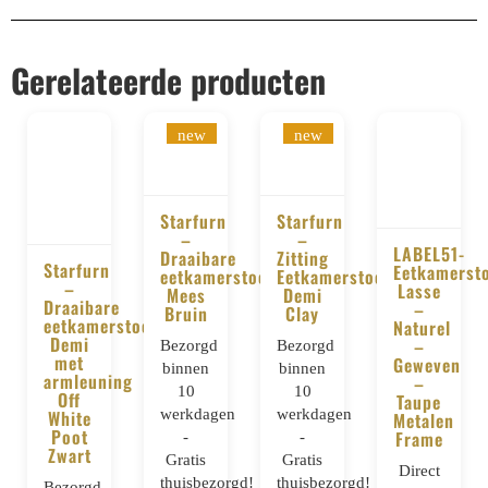
Gerelateerde producten
new
new
Starfurn
Starfurn
–
–
LABEL51-
BESTELLEN
BESTELLEN
Draaibare
Zitting
Starfurn
Eetkamerst
eetkamerstoel
Eetkamerstoel
–
BESTELLE
Lasse
Mees
Demi
BESTELLEN
Draaibare
–
Bruin
Clay
eetkamerstoel
Naturel
Demi
–
Bezorgd
Bezorgd
met
Geweven
binnen
binnen
armleuning
–
10
10
Off
Taupe
werkdagen
werkdagen
White
Metalen
Poot
Frame
-
-
Zwart
Gratis
Gratis
Direct
thuisbezorgd!
thuisbezorgd!
Bezorgd