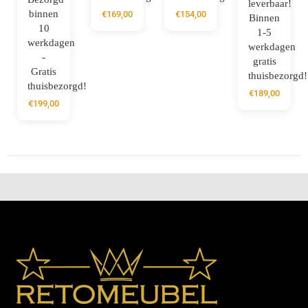
leverbaar!
binnen
€
169,00
€
154,00
Binnen
10
1-5
werkdagen
werkdagen
-
gratis
Gratis
thuisbezorgd!
thuisbezorgd!
€
189,00
€
199,00