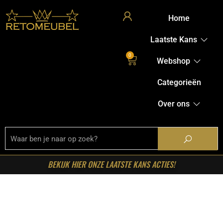
Home
Laatste Kans
0
Webshop
Categorieën
Over ons
BEKIJK HIER ONZE LAATSTE KANS ACTIES!
Home
/
Shop
/
Stoelen
/
Eetkamerstoelen
/ LABEL51-
Eetkamerstoel Sasha – Ecru – Boucle – Walnoot Houten
Frame