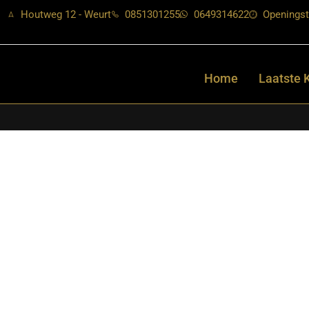
Houtweg 12 - Weurt
0851301255
0649314622
Openingst
Home
Laatste 
Home
/
Shop
/
Stoelen
/
Eetkamerstoelen
/ LABEL51- Eetkamerst