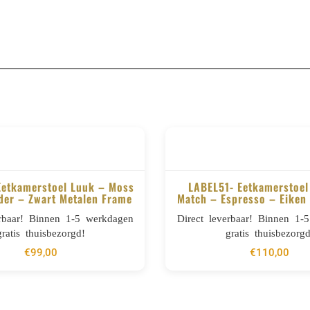
Eetkamerstoel Luuk – Moss
LABEL51- Eetkamerstoel
der – Zwart Metalen Frame
Match – Espresso – Eiken 
BESTELLEN
BESTELLEN
erbaar! Binnen 1-5 werkdagen
Direct leverbaar! Binnen 1-
gratis thuisbezorgd!
gratis thuisbezorgd
€
99,00
€
110,00