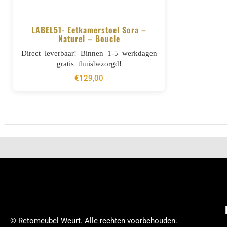
LABEL51- Eetkamerstoel Sora –
Naturel – Boucle
BESTELLEN
Direct leverbaar! Binnen 1-5 werkdagen
gratis thuisbezorgd!
€
129,00
© Retomeubel Weurt. Alle rechten voorbehouden.