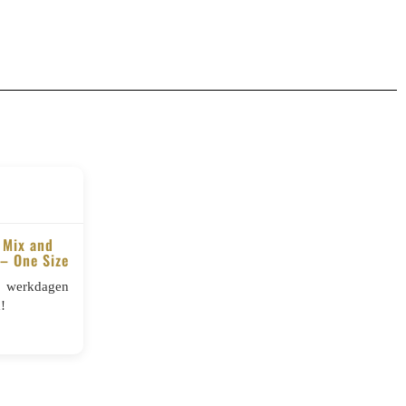
 Mix and
– One Size
5 werkdagen
!