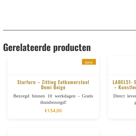
Gerelateerde producten
new
Starfurn – Zitting Eetkamerstoel
LABEL51- 
Demi Beige
– Kunstle
BESTELLEN
Bezorgd binnen 10 werkdagen - Gratis
Direct lev
thuisbezorgd!
€
154,00