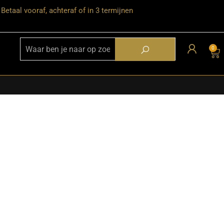
Betaal vooraf, achteraf of in 3 termijnen
0
★ Snelle bezorgservice door heel
Nederland
★ Verzendkosten: €12,95 – gratis
vanaf €99,-
★ Retourneren mogelijk binnen 30
dagen na ontvangst
★ Bezorging uitsluitend tot de
begane grond