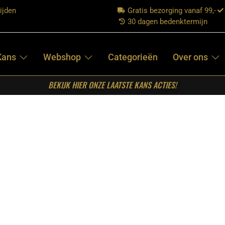
ijden
Gratis bezorging vanaf 99,-
30 dagen bedenktermijn
Kans
Webshop
Categorieën
Over ons
BEKIJK HIER ONZE LAATSTE KANS ACTIES!
oel Risto – Bruin – Kunstleder – Zwart Metalen Frame
LABEL51-
EETKAMERSTOEL
RISTO – BRUIN
– KUNSTLEDER
– ZWART
METALEN FRAME