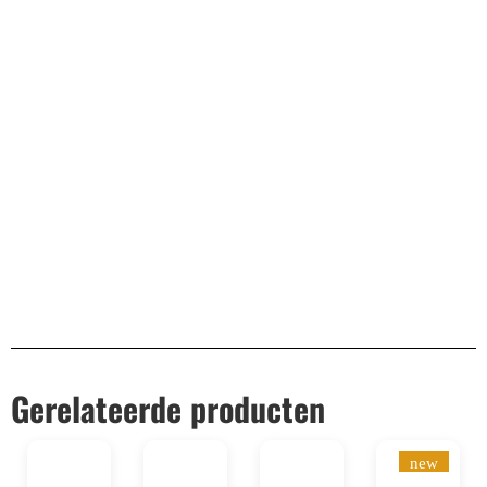
Bekend van TikTok
10.000+ volgers
Remco Verhoeven
Gerelateerde producten
new