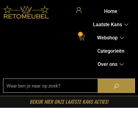
Home
Laatste Kans
0
Webshop
Categorieën
Over ons
BEKIJK HIER ONZE LAATSTE KANS ACTIES!
Home
/
Shop
/
Stoelen
/
Eetkamerstoelen
/ LABEL51-
Eetkamerstoel Noah – Naturel – Boucle – Zwart Metalen
Frame