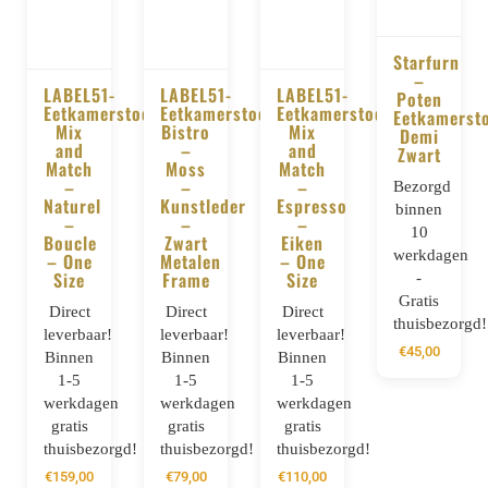
Starfurn
–
LABEL51-
LABEL51-
LABEL51-
BESTELLE
Poten
Eetkamerstoel
Eetkamerstoel
Eetkamerstoel
Eetkamerst
BESTELLEN
BESTELLEN
BESTELLEN
Mix
Bistro
Mix
Demi
and
–
and
Zwart
Match
Moss
Match
–
–
–
Bezorgd
Naturel
Kunstleder
Espresso
binnen
–
–
–
10
Boucle
Zwart
Eiken
werkdagen
– One
Metalen
– One
Size
Frame
Size
-
Gratis
Direct
Direct
Direct
thuisbezorgd!
leverbaar!
leverbaar!
leverbaar!
€
45,00
Binnen
Binnen
Binnen
1-5
1-5
1-5
werkdagen
werkdagen
werkdagen
gratis
gratis
gratis
thuisbezorgd!
thuisbezorgd!
thuisbezorgd!
€
159,00
€
79,00
€
110,00