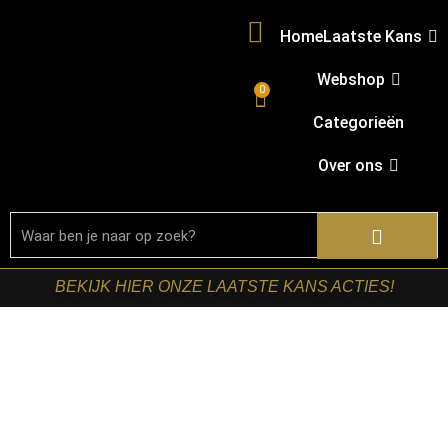
Home
Laatste Kans
Webshop
0
Categorieën
Over ons
BEKIJK HIER ONZE LAATSTE KANS ACTIES!
Home
/
Shop
/
Stoelen
/
Eetkamerstoelen
/ LABEL51-
Eetkamerstoel Fer – Naturel – Boucle – Zwart Metalen
Frame