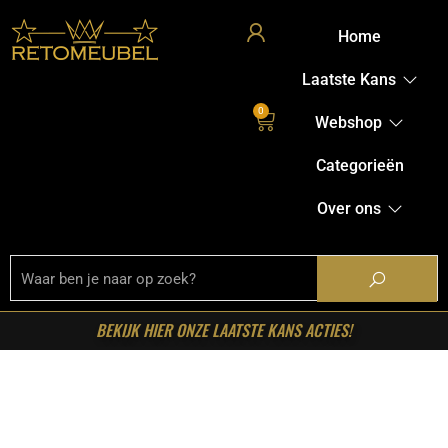
Home
Laatste Kans
0
Webshop
Categorieën
Over ons
BEKIJK HIER ONZE LAATSTE KANS ACTIES!
Home
/
Shop
/
Stoelen
/
Barkrukken
/ LABEL51- Barkruk
Vino – Cognac – Elite – Gaslift