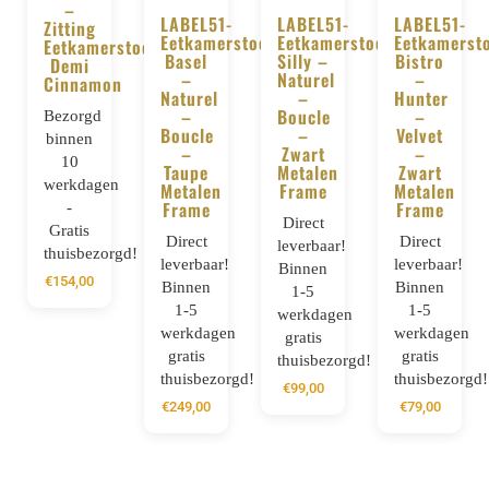
–
LABEL51-
LABEL51-
LABEL51-
BESTELLEN
Zitting
Eetkamerstoel
Eetkamerstoel
Eetkamerst
Eetkamerstoel
BESTELLEN
BESTELLEN
BESTELLE
Basel
Silly –
Bistro
Demi
–
Naturel
–
Cinnamon
Naturel
–
Hunter
–
Boucle
–
Bezorgd
Boucle
–
Velvet
binnen
–
Zwart
–
10
Taupe
Metalen
Zwart
werkdagen
Metalen
Frame
Metalen
Frame
Frame
-
Direct
Gratis
Direct
Direct
leverbaar!
thuisbezorgd!
leverbaar!
leverbaar!
Binnen
€
154,00
Binnen
Binnen
1-5
1-5
1-5
werkdagen
werkdagen
werkdagen
gratis
gratis
gratis
thuisbezorgd!
thuisbezorgd!
thuisbezorgd!
€
99,00
€
249,00
€
79,00