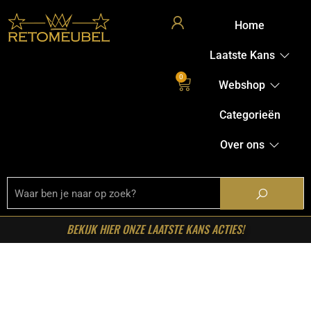
Home
Laatste Kans
0
Webshop
Categorieën
Over ons
BEKIJK HIER ONZE LAATSTE KANS ACTIES!
Home
/
Shop
/
Stoelen
/
Barkrukken
/ LABEL51- Barkruk
Risto – Cognac – Kunstleder – Hoog