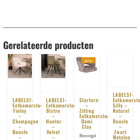
Gerelateerde producten
new
LABEL51-
LABEL51-
LABEL51-
Starfurn
Eetkamerst
BESTELLE
Eetkamerstoel
Eetkamerstoel
–
Silly –
BESTELLEN
BESTELLEN
BESTELLEN
Finley
Bistro
Zitting
Naturel
–
–
Eetkamerstoel
–
Champagne
Hunter
Demi
Boucle
–
–
Clay
–
Boucle
Velvet
Zwart
Bezorgd
–
–
Metalen