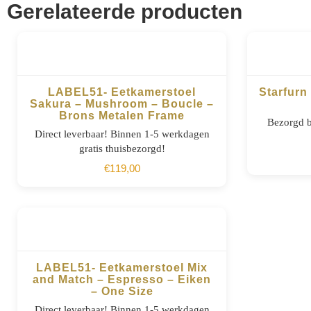
Gerelateerde producten
LABEL51- Eetkamerstoel
Starfurn
Sakura – Mushroom – Boucle –
Brons Metalen Frame
BESTELLEN
Bezorgd b
Direct leverbaar! Binnen 1-5 werkdagen
gratis thuisbezorgd!
€
119,00
LABEL51- Eetkamerstoel Mix
and Match – Espresso – Eiken
– One Size
BESTELLEN
Direct leverbaar! Binnen 1-5 werkdagen