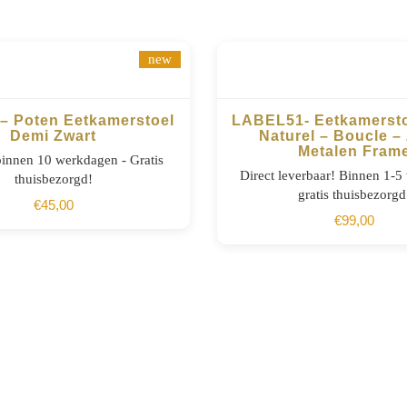
new
 – Poten Eetkamerstoel
LABEL51- Eetkamerstoe
Demi Zwart
Naturel – Boucle –
Metalen Fram
BESTELLEN
BESTELLEN
innen 10 werkdagen - Gratis
Direct leverbaar! Binnen 1-
thuisbezorgd!
gratis thuisbezorgd
€
45,00
€
99,00