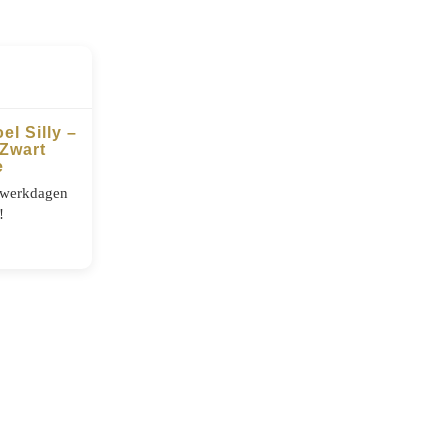
l Silly –
 Zwart
e
5 werkdagen
!