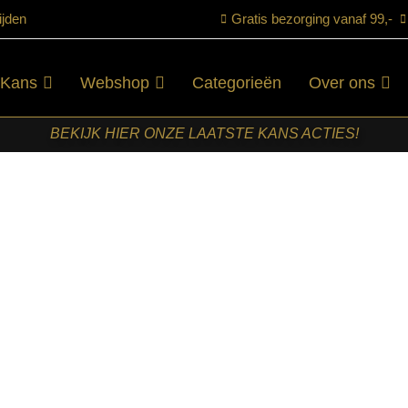
ijden
Gratis bezorging vanaf 99,-
 Kans
Webshop
Categorieën
Over ons
BEKIJK HIER ONZE LAATSTE KANS ACTIES!
aupe – Micro Suede – Hoog
LABEL51-
BARKRUK
BELLO –
TAUPE –
MICRO
SUEDE –