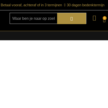
Betaal vooraf, achteraf of in 3 termijnen
30 dagen bedenktermijn
0
★ Snelle bezorgservice door heel
Nederland
★ Verzendkosten: €12,95 – gratis
vanaf €99,-
★ Retourneren mogelijk binnen 30
dagen na ontvangst
★ Bezorging uitsluitend tot de begane
grond
★ Afhalen mogelijk in onze showroom