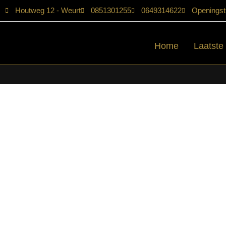
Houtweg 12 - Weurt
0851301255
0649314622
Openingst
Home
Laatste
Home
/
Shop
/
Stoelen
/
Barkrukken
/ LABEL51- Barkruk Bello – T