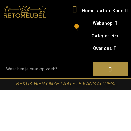
Home
Laatste Kans
Webshop
0
Categorieën
Over ons
BEKIJK HIER ONZE LAATSTE KANS ACTIES!
Home
/
Shop
/
Starfurn collectie
/ Starfurn – Matrixpoot
Zwart Ovaal/Rechthoek 190 cm Koker 4×8 cm