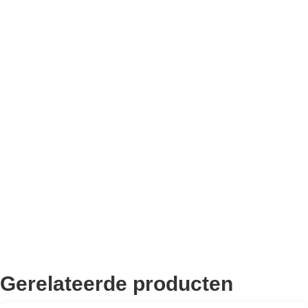
Bekend van TikTok
10.000+ volgers
Remco Verhoeven
Gerelateerde producten