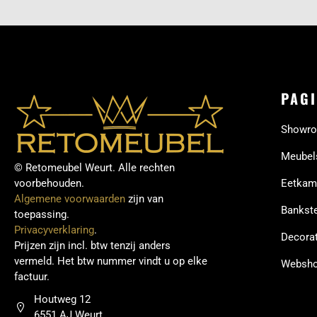
PAGI
Showr
Meubel
© Retomeubel Weurt. Alle rechten
voorbehouden.
Eetkam
Algemene voorwaarden
zijn van
Bankste
toepassing.
Privacyverklaring
.
Decorat
Prijzen zijn incl. btw tenzij anders
vermeld. Het btw nummer vindt u op elke
Websh
factuur.
Houtweg 12
6551 AJ Weurt