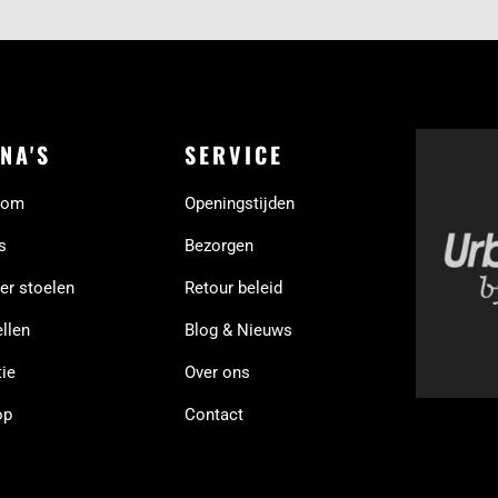
NA'S
SERVICE
oom
Openingstijden
s
Bezorgen
er stoelen
Retour beleid
llen
Blog & Nieuws
ie
Over ons
op
Contact