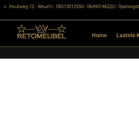
Houtweg 12 - Weurt
0851301255
0649314622
Openingst
Home
Laatste 
Home
/
Shop
/
Starfurn collectie
/ Starfurn – Matrixpoot Zand O