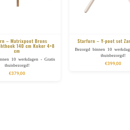
urn – Matrixpoot Brons
Starfurn – Y-poot set Za
chthoek 140 cm Koker 4×8
Bezorgd binnen 10 werkdage
cm
BESTELLEN
BESTELLEN
thuisbezorgd!
innen 10 werkdagen - Gratis
€
399,00
thuisbezorgd!
€
379,00