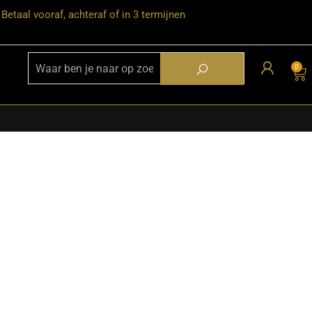
Betaal vooraf, achteraf of in 3 termijnen
0
★ Snelle bezorgservice door heel
Nederland
★ Verzendkosten: €12,95 – gratis
vanaf €99,-
★ Retourneren mogelijk binnen 30
dagen na ontvangst
★ Bezorging uitsluitend tot de
begane grond