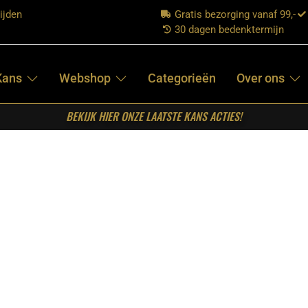
ijden
Gratis bezorging vanaf 99,-
30 dagen bedenktermijn
Kans
Webshop
Categorieën
Over ons
BEKIJK HIER ONZE LAATSTE KANS ACTIES!
vaal/Rechthoek 190 cm Koker 4×8 cm
STARFURN –
MATRIXPOOT
ZAND
OVAAL/RECHTHOEK
190 CM KOKER
4×8 CM