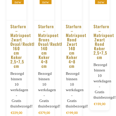
new
new
new
Starfurn
Starfurn
Starfurn
Starfurn
–
–
–
–
BESTELLEN
BESTELLEN
BESTELLEN
BESTELLE
Matrixpoot
Matrixpoot
Matrixpoot
Matrixpoot
Zwart
Brons
Rond
Zwart
Ovaal/Rechthoek
Ovaal/Rechthoek
Zwart
Rond
160
140
140
Koker
cm
cm
cm
2,5×7,5
Koker
Koker
Koker
cm
2,5×7,5
4×8
4×8
Bezorgd
cm
cm
cm
binnen
Bezorgd
Bezorgd
Bezorgd
10
binnen
binnen
binnen
werkdagen
10
10
10
-
werkdagen
werkdagen
werkdagen
Gratis
-
-
-
thuisbezorgd!
Gratis
Gratis
Gratis
€
159,00
thuisbezorgd!
thuisbezorgd!
thuisbezorgd!
€
229,00
€
379,00
€
199,00