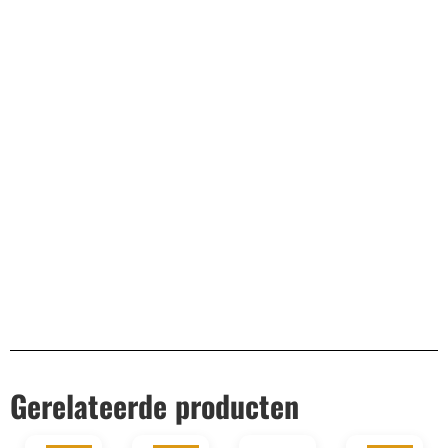
Bekend van TikTok
10.000+ volgers
Remco Verhoeven
Gerelateerde producten