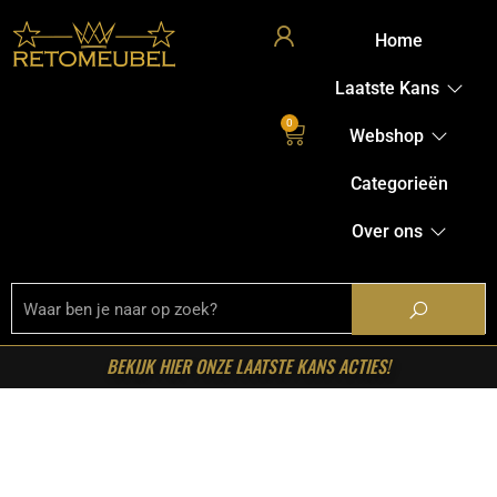
Home
Laatste Kans
0
Webshop
Categorieën
Over ons
BEKIJK HIER ONZE LAATSTE KANS ACTIES!
Home
/
Shop
/
Starfurn collectie
/ Starfurn – Matrixpoot
Zwart Ovaal/Rechthoek 190 cm Koker 2,5×7,5 cm