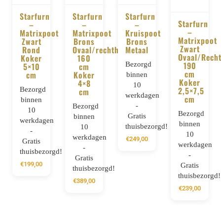
Starfurn
Starfurn
Starfurn
Starfurn
–
–
–
BESTELLEN
BESTELLEN
BESTELLEN
–
Matrixpoot
Matrixpoot
Kruispoot
BESTELLE
Matrixpoot
Zwart
Brons
Brons
Zwart
Rond
Ovaal/rechthoek
Metaal
Ovaal/Rech
Koker
160
Bezorgd
190
5×10
cm
cm
cm
Koker
binnen
Koker
4×8
10
Bezorgd
2,5×7,5
cm
werkdagen
cm
binnen
-
Bezorgd
10
Bezorgd
Gratis
binnen
werkdagen
binnen
thuisbezorgd!
10
-
10
werkdagen
€
249,00
Gratis
werkdagen
-
thuisbezorgd!
-
Gratis
€
199,00
Gratis
thuisbezorgd!
thuisbezorgd!
€
389,00
€
239,00