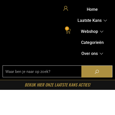
Home
Laatste Kans
0
Webshop
Categorieën
Over ons
BEKIJK HIER ONZE LAATSTE KANS ACTIES!
Home
/
Shop
/
Starfurn collectie
/ Starfurn – Matrixpoot
Zand Ovaal/Rechthoek 140 cm Koker 4×8 cm