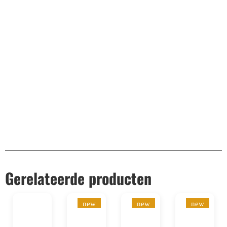
10.000+ volgers
Remco Verhoeven
Gerelateerde producten
new
new
new