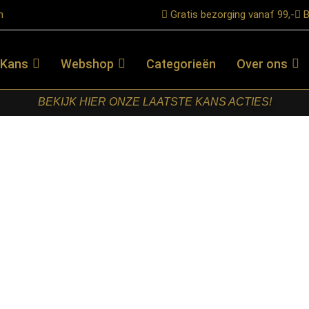
n
Gratis bezorging vanaf 99,-
B
 Kans
Webshop
Categorieën
Over ons
BEKIJK HIER ONZE LAATSTE KANS ACTIES!
in Mangohout 200 cm
STARFURN –
EETTAFEL
VOCO BRUIN
MANGOHOUT
200 CM
€
449,00