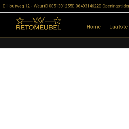
Houtweg 12 - Weurt
0851301255
0649314622
Openingstijde
Home
Laatste
Home
/
Shop
/
Starfurn collectie
/ Starfurn – Eettafel Voco Bru