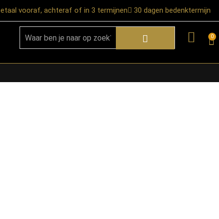
etaal vooraf, achteraf of in 3 termijnen
30 dagen bedenktermijn
0
★ Snelle bezorgservice door heel
Nederland
★ Verzendkosten: €12,95 – gratis
vanaf €99,-
★ Retourneren mogelijk binnen 30
dagen na ontvangst
★ Bezorging uitsluitend tot de
begane grond
★ Afhalen mogelijk in onze