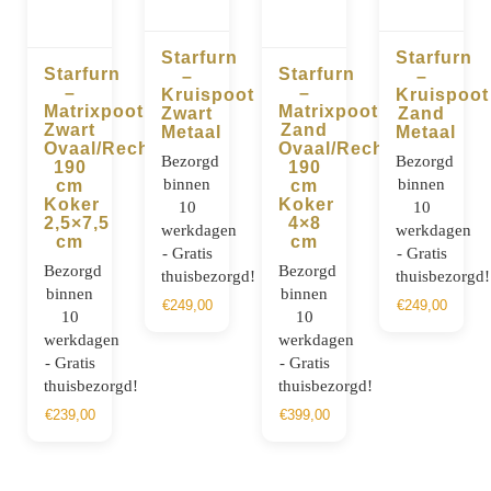
Starfurn
Starfurn
Starfurn
Starfurn
–
–
BESTELLEN
BESTELLE
–
–
Kruispoot
Kruispoot
BESTELLEN
BESTELLEN
Matrixpoot
Matrixpoot
Zwart
Zand
Zwart
Zand
Metaal
Metaal
Ovaal/Rechthoek
Ovaal/Rechthoek
Bezorgd
Bezorgd
190
190
binnen
binnen
cm
cm
Koker
Koker
10
10
2,5×7,5
4×8
werkdagen
werkdagen
cm
cm
- Gratis
- Gratis
Bezorgd
Bezorgd
thuisbezorgd!
thuisbezorgd!
binnen
binnen
€
249,00
€
249,00
10
10
werkdagen
werkdagen
- Gratis
- Gratis
thuisbezorgd!
thuisbezorgd!
€
239,00
€
399,00