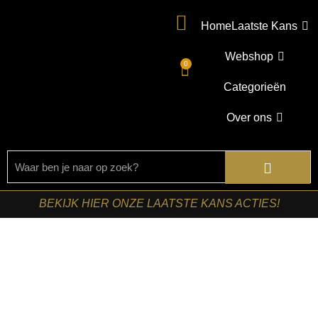
Home
Laatste Kans
Webshop
0
Categorieën
Over ons
BEKIJK HIER ONZE LAATSTE KANS ACTIES!
Home
/
Shop
/
Starfurn collectie
/ Starfurn – Matrixpoot
Zwart Ovaal/Rechthoek 160 cm Koker 4×8 cm