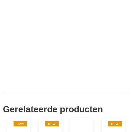
10.000+ volgers
Remco Verhoeven
Gerelateerde producten
new
new
new