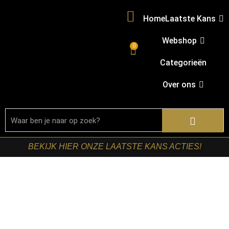
Home
Laatste Kans
Webshop
0
Categorieën
Over ons
BEKIJK HIER ONZE LAATSTE KANS ACTIES!
Home
/
Shop
/
Opbergdozen en manden
/ LABEL51-
Wasmand – Antiek Grijs – Metaal – S