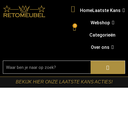
Home
Laatste Kans
Webshop
0
Categorieën
Over ons
BEKIJK HIER ONZE LAATSTE KANS ACTIES!
Home
/
Shop
/
Kasten
/
TV-meubels
/ Starfurn – Zwevend
tv meubel Vision Zand Mangohout 280 cm