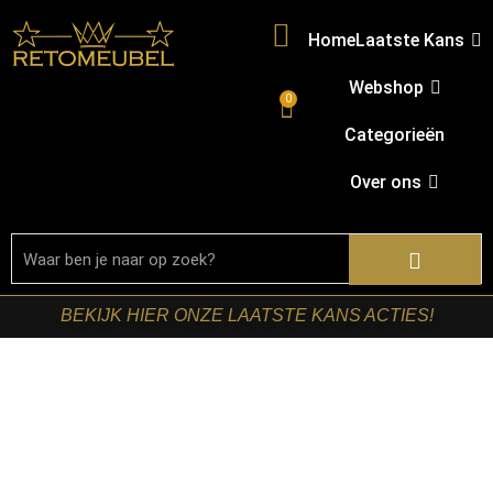
Home
Laatste Kans
Webshop
0
Categorieën
Over ons
BEKIJK HIER ONZE LAATSTE KANS ACTIES!
Home
/
Shop
/
Kasten
/
TV-meubels
/ Starfurn – Zwevend
tv meubel Madison Zand Mangohout 120 cm