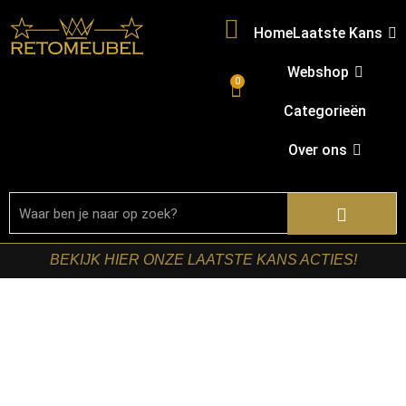
Home
Laatste Kans
Webshop
0
Categorieën
Over ons
BEKIJK HIER ONZE LAATSTE KANS ACTIES!
Home
/
Shop
/
Kasten
/
TV-meubels
/ Starfurn – Zwevend
tv meubel Madison Bruin Mangohout 280 cm