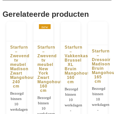
Gerelateerde producten
new
Starfurn
Starfurn
Starfurn
Starfurn
–
–
–
BESTELLEN
BESTELLEN
BESTELLEN
–
Zwevend
Zwevend
Vakkenkast
BESTELLE
Dressoir
tv
tv
Brussel
Madison
meubel
meubel
XL
Bruin
Madison
New
Bruin
Mangohou
Zwart
York
Mangohout
165
Mangohout
Zwart
160
cm
240
Mangohout
cm
cm
160
Bezorgd
Bezorgd
cm
Bezorgd
binnen
binnen
Bezorgd
binnen
10
10
binnen
10
werkdagen
werkdagen
10
werkdagen
-
-
werkdagen