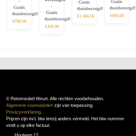
-
Gratis
Gratis
-
Gratis
thuisbezorgd!
thuisbezorgd!
Gratis
thuisbezorgd!
€
899,00
€
1.499,00
thuisbezorgd!
€
799,00
€
399,00
© Retomeubel Weurt. Alle rechten voorbehouden.
Algemene voorwaarden
zijn van toepassing.
Privacyverklaring
.
Prijzen zijn incl. btw tenzij anders vermeld. Het btw nummer
vindt u op elke factuur.
Houtweg 12