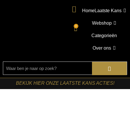
Home
Laatste Kans
Webshop
0
Categorieën
Over ons
BEKIJK HIER ONZE LAATSTE KANS ACTIES!
Home
/
Shop
/
Kasten
/
TV-meubels
/ Starfurn – Tv meubel
Noa Naturel Mangohout 200 cm